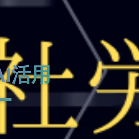
I活用
ー