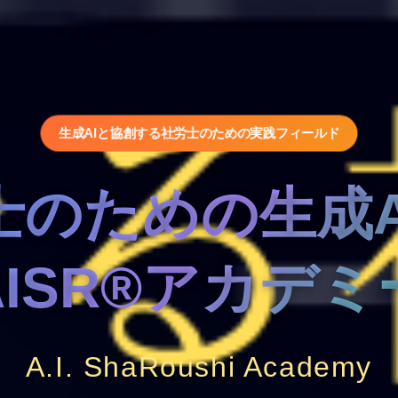
生成AIと協創する社労士のための実践フィールド
士のための生成A
AISR®アカデミ
A.I. ShaRoushi Academy