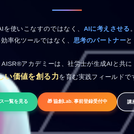
AIを使いこなすのではなく、
AIに考えさせる
る効率化ツールではなく、
思考のパートナー
と
AISR®アカデミーは、社労士が生成AIと共に
しい価値を創る力
を育む実践フィールドで
ビス一覧を見る
🎁 協創Lab. 事前登録受付中
講