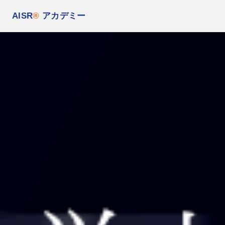
AISR
®
アカデミー