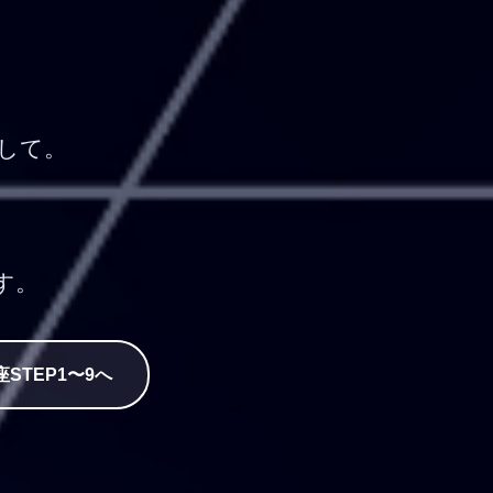
。
して。
す。
座STEP1〜9へ