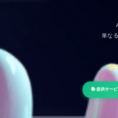
単な
新
📚 提供サー